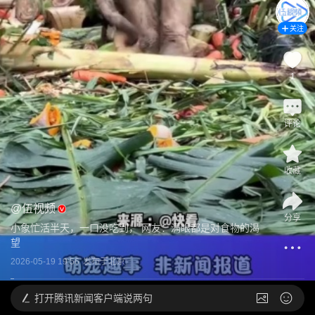
关注
1
评论
收藏
@
伍视频
分享
小象忙活半天，一口没吃到， 网友：满眼都是对食物的渴
望
2026-05-19 19:56
发布于
北京
打开
腾讯新闻客户端说两句