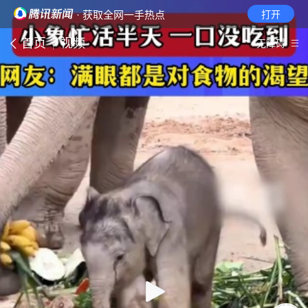
· 获取全网一手热点
打开
首页
视频
无障碍