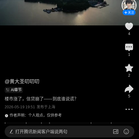
关注
4
1
2
@
黄大圣叨叨叨
AI章节
5
楼市涨了，信贷崩了——到底谁说谎？
2026-05-19 19:51
发布于
上海
作者声明：个人观点，仅供参考
打开
腾讯新闻客户端说两句