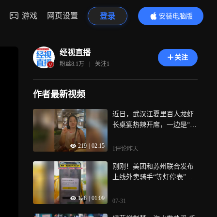
游戏
网页设置
登录
安装电脑版
内容更精彩
经视直播
关注
粉丝
8.1万
|
关注
1
作者最新视频
近日，武汉江夏里百人龙虾
长桌宴热辣开席，一边是“清
明上河图”的古风韵味，一边
219
|
02:15
是小龙虾配啤酒的夏日畅
1评论
昨天
快，武汉夏夜的烟火气，这
刚刚！美团和苏州联合发布
一桌都齐了！
上线外卖骑手“等灯停表”试
点功能
128
|
01:09
07-31