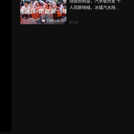
绿茵燃荆楚，汽水敬热爱 千
人同屏呐喊，冰镇汽水陪你
为家乡球队喝彩
1366
|
00:28
07-23