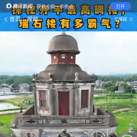
· 获取全网一手热点
打开
首页
视频
无障碍