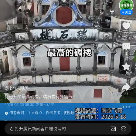
关注
56
1
8
@
说财聊房
27
探秘开平最高碉楼，瑞石楼有多霸气？
2026-05-20 09:30
发布于
辽宁
作者声明：个人观点，仅供参考 | 该视频包含历史画面
打开
腾讯新闻客户端说两句