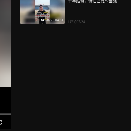
千年姑孰，诗仙归处～当涂
5022
|
04:51
1评论
07-24