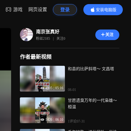
游戏
网页设置
登录
安装电脑版
内容更精彩
南京张真好
关注
粉丝
2185
|
关注
0
作者最新视频
和县的比萨斜塔～ 文昌塔
4905
|
05:16
08-01
甘愿遗臭万年的一代枭雄～
桓温
1426
|
06:10
1评论
07-31