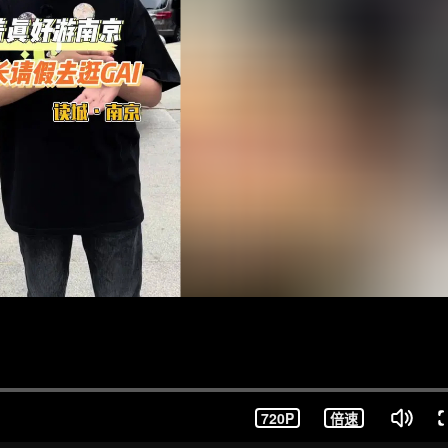
720P
倍速