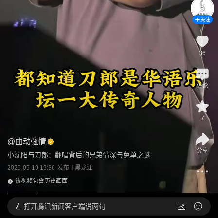
关注
36
评论
7
@
曲动弦情
分享
小沈阳与刀郎：翻唱背后的兄弟情深与免单之谜
2026-05-19 19:36
发布于
黑龙江
该视频包含历史画面
打开
腾讯新闻客户端说两句