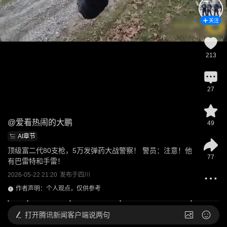
关注
213
27
@
爱看热闹的大鹏
49
AI章节
顶级富二代80支枪，5万发弹药大战警察！ 警员：注意！他
77
有巴雷特和手雷！
2026-05-22 21:20
发布于
四川
作者声明：个人观点，仅供参考
打开
腾讯新闻客户端说两句