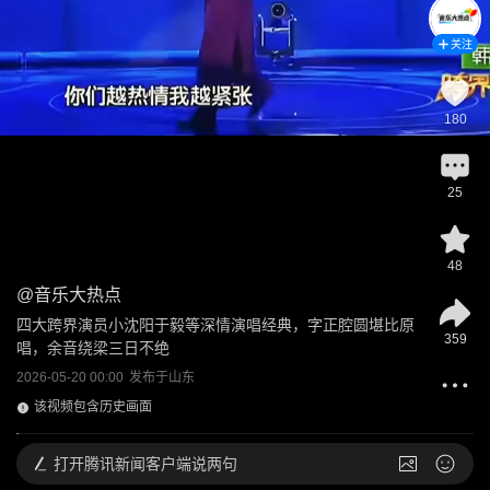
关注
180
25
48
@
音乐大热点
四大跨界演员小沈阳于毅等深情演唱经典，字正腔圆堪比原
359
唱，余音绕梁三日不绝
2026-05-20 00:00
发布于
山东
该视频包含历史画面
打开
腾讯新闻客户端说两句