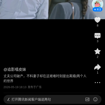
关注
8
3
2
@
追影嘻皮妹
1
丈夫公司破产，不料妻子却在这艰难时刻提出离婚|两个人
的世界
2026-05-19 18:13
发布于
广东
打开
腾讯新闻客户端说两句