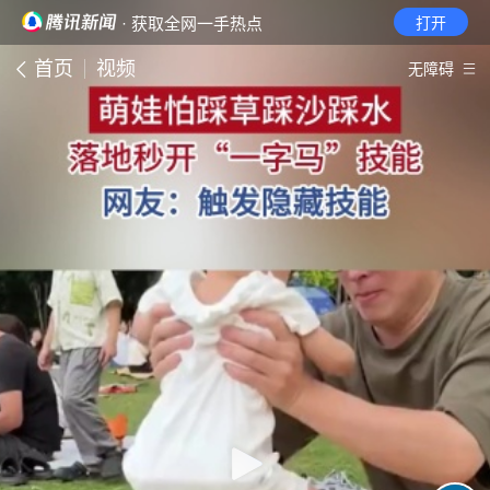
· 获取全网一手热点
打开
首页
视频
无障碍