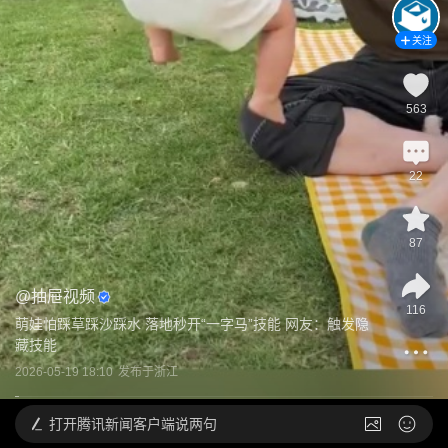
关注
563
22
87
@
抽屉视频
116
萌娃怕踩草踩沙踩水 落地秒开“一字马”技能 网友：触发隐
藏技能
2026-05-19 18:10
发布于
浙江
打开
腾讯新闻客户端说两句