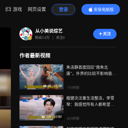
游戏
网页设置
登录
安装电脑版
内容更精彩
从小美说综艺
关注
粉丝
5.0万
|
关注
0
作者最新视频
朱洁静首度回应“南朱北
唐”，外界的比较不影响我和
唐诗逸的感情丨姐姐快醒醒
49
|
01:58
-7小时前
檀健次注重生活整洁，李雪
琴：我感觉所有人都希望跟
你一起生活！丨我们的宿舍
206
|
01:59
-6小时前