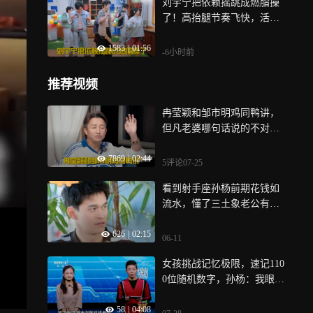
刘宇宁把依赖摇跳成燃脂操
了！高抬腿节奏飞快，活力
感直接拉满！丨开推
1583
|
01:56
-6小时前
推荐视频
冉莹颖和邹市明鸡同鸭讲，
但凡老婆哪句话说的不对，
拳王立马翻脸丨姐姐当家
7869
|
02:44
5评论
07-25
看到射手座孙杨前期花钱如
流水，懂了三土象老公有多
会省钱过日子
626
|
02:15
06-11
女孩挑战记忆极限，速记110
0位随机数字，孙杨：我眼睛
都花了_1
58
|
04:08