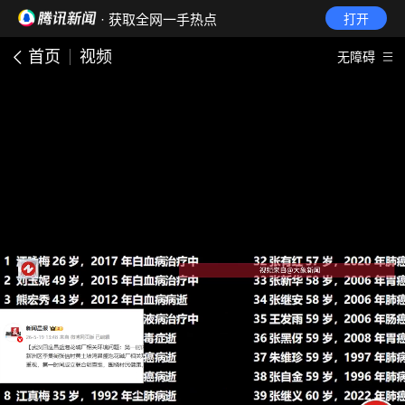
· 获取全网一手热点
打开
首页
视频
无障碍