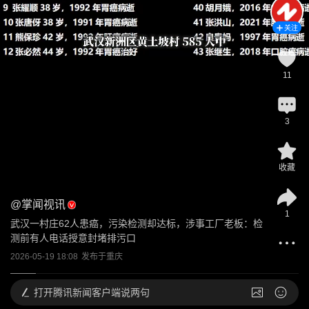
关注
11
3
收藏
@
掌闻视讯
1
武汉一村庄62人患癌，污染检测却达标，涉事工厂老板：检
测前有人电话授意封堵排污口
2026-05-19 18:08
发布于
重庆
打开
腾讯新闻客户端说两句