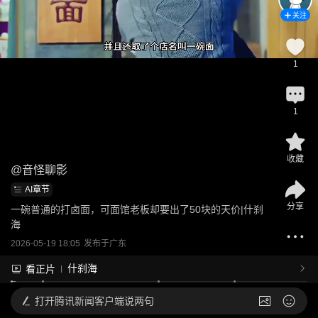
关注
1
1
收藏
@
音怪聊影
AI章节
分享
一碗普通的打卤面，可面馆老板却要出了50块的天价|什刹
海
2026-05-19 18:05
发布于
广东
什刹海
看正片
打开
腾讯新闻客户端说两句