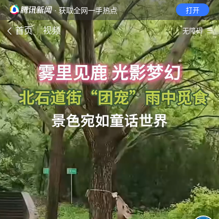
· 获取全网一手热点
打开
首页
视频
无障碍