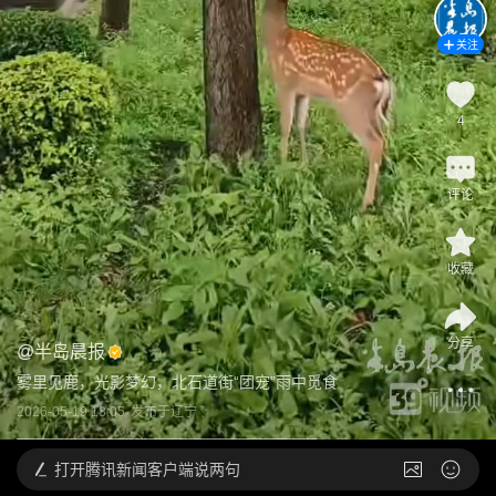
关注
4
评论
收藏
分享
@
半岛晨报
雾里见鹿，光影梦幻，北石道街“团宠”雨中觅食
2026-05-19 18:05
发布于
辽宁
打开
腾讯新闻客户端说两句