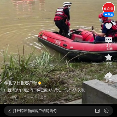
关注
评论
收藏
分享
@
北京日报客户端
广西河池车辆坠河事件已致8人遇难，仍有2人失联
2026-05-19 17:59
发布于
北京
打开
腾讯新闻客户端说两句