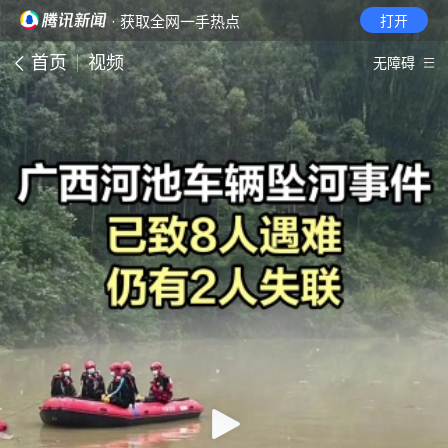
· 获取全网一手热点
打开
首页
视频
无障碍