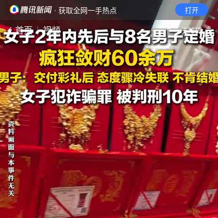
· 获取全网一手热点
打开
首页
视频
无障碍