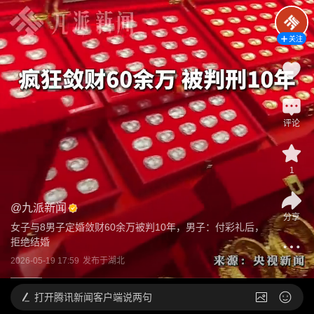
关注
评论
1
@
九派新闻
分享
女子与8男子定婚敛财60余万被判10年，男子：付彩礼后，
拒绝结婚
2026-05-19 17:59
发布于
湖北
打开
腾讯新闻客户端说两句