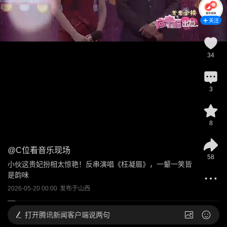
关注
34
3
8
@
C位看音乐现场
58
小伙这贵妃扮相太惊艳！反串演唱《枉凝眉》，一颦一笑皆
是韵味
2026-05-20 00:00
发布于
山西
打开
腾讯新闻客户端说两句