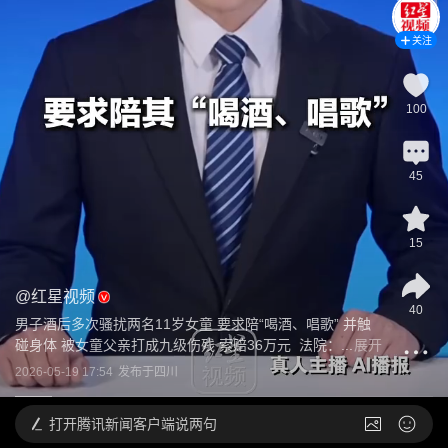
关注
100
45
15
@
红星视频
40
男子酒后多次骚扰两名11岁女童 要求陪“喝酒、唱歌” 并触
碰身体 被女童父亲打成九级伤残 索赔36万元  法院：...
展开
2026-05-19 17:54
发布于
四川
打开
腾讯新闻客户端说两句