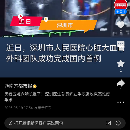
关注
2
1
1
@
南方都市报
1
患者五脏六腑长反了！深圳医生刻意练左手吃饭攻克高难度
手术
2026-05-19 17:54
发布于
广东
打开
腾讯新闻客户端说两句