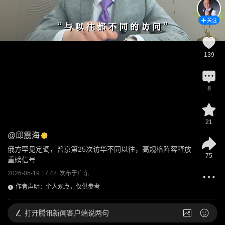
关注
139
8
21
@
邱震海
俄方罕见定调，普京第25次访华不同以往，高规格阵容释放
75
重磅信号
2026-05-19 17:48
发布于
广东
作者声明：个人观点，仅供参考
打开
腾讯新闻客户端说两句