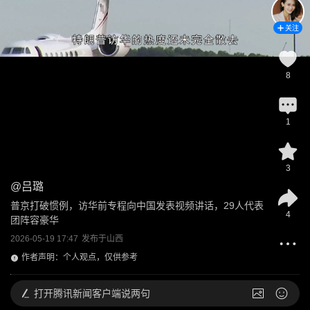
关注
8
1
3
@
吕璐
普京打破惯例，访华前专程向中国发表视频讲话，29人代表
4
团阵容豪华
2026-05-19 17:47
发布于
山西
作者声明：个人观点，仅供参考
打开
腾讯新闻客户端说两句