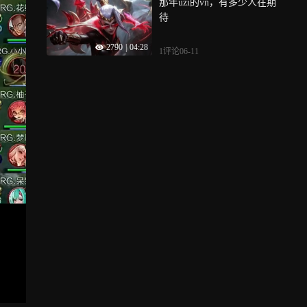
那年uzi的vn，有多少人在期
待
2790
|
04:28
1评论
06-11