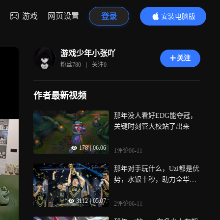
游戏
网页设置
登录
安装电脑版
内容更精彩
游戏少年小张吖
关注
粉丝
780
|
关注
0
作者最新视频
那年没人看好EDG能夺冠，
关键时刻管大校站了出来
178
|
06:06
1评论
06-11
那年对手玩什么，Uzi都是优
势，水银十秒，助力全华班
夺下MS
3112
|
05:07
2评论
06-11