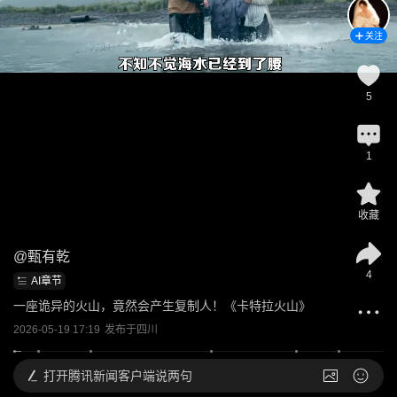
关注
5
1
收藏
@
甄有乾
4
AI章节
一座诡异的火山，竟然会产生复制人！《卡特拉火山》
2026-05-19 17:19
发布于
四川
打开
腾讯新闻客户端说两句