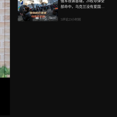
俄军夜袭基辅，28枚导弹全
部命中，乌克兰没有爱国
者，陷入绝望
1.3万
|
04:07
5评论
23小时前