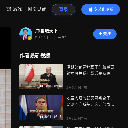
游戏
网页设置
登录
安装电脑版
内容更精彩
冲哥瞰天下
关注
粉丝
12.4万
|
关注
0
作者最新视频
伊朗总统真辞职了？和最高
领袖啥关系？背后是两股势
力在斗
1068
|
05:04
3评论
2小时前
浓眉大眼的武契奇叛变了，
要见泽连斯基，这让普京情
何以堪？
8081
|
05:15
8评论
2小时前