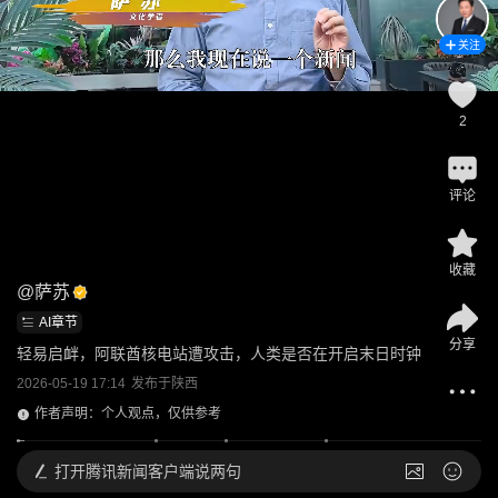
关注
2
评论
收藏
@
萨苏
AI章节
分享
轻易启衅，阿联酋核电站遭攻击，人类是否在开启末日时钟
2026-05-19 17:14
发布于
陕西
作者声明：个人观点，仅供参考
打开
腾讯新闻客户端说两句