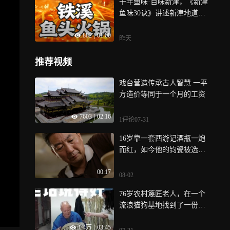
千年鱼味·百味新津，《新津
鱼味30诀》讲述新津地道鱼
鲜菜品，本期推出秘制调味
882
|
01:00
诀，关注渔家小院—铁溪鱼
昨天
头火锅
推荐视频
戏台营造传承古人智慧 一平
方造价等同于一个月的工资
7603
|
02:16
1评论
07-31
16岁靠一套西游记酒瓶一炮
而红，如今他的钧瓷被选为
国礼送外宾
00:17
08-02
76岁农村篾匠老人，在一个
流浪猫狗基地找到了一份从
事非物质文化遗产竹编手艺
1.4万
|
03:45
的工作，一个月3000工资，