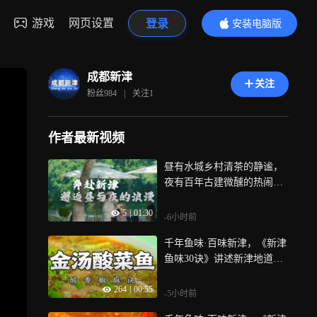
游戏
网页设置
登录
安装电脑版
内容更精彩
成都新津
关注
粉丝
984
|
关注
1
作者最新视频
昼有水城乡村清茶的静谧，
夜有百年古建微醺的热闹，
一静一动，一朝一暮，这便
5
|
01:30
是新津动人的周末打开方式
-6小时前
千年鱼味·百味新津，《新津
鱼味30诀》讲述新津地道鱼
鲜菜品，本期推出麻香清酸
264
|
00:55
诀，关注幸福来临—金汤酸
-5小时前
菜鱼