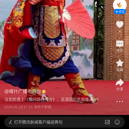
关注
4
评论
收藏
分享
@
喀什广播电视台
当变脸遇上《敢问路在何方》，这波回忆杀我给满分！
2026-05-19 17:13
发布于
新疆
打开
腾讯新闻客户端说两句