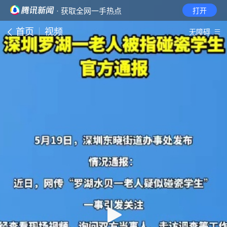
· 获取全网一手热点
打开
首页
视频
无障碍