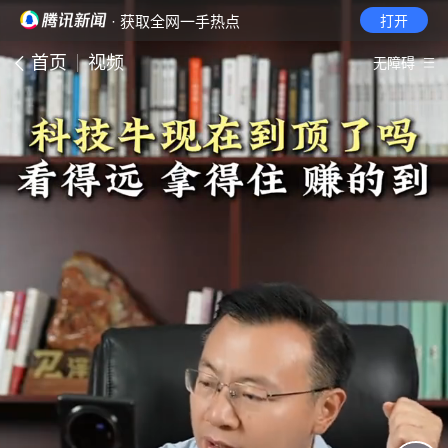
· 获取全网一手热点
打开
首页
视频
无障碍