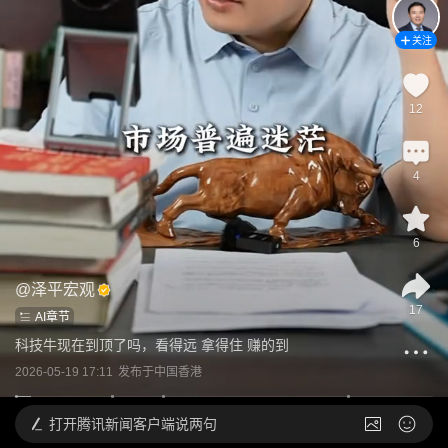
关注
12
4
6
@
泽平宏观
17
AI章节
科技牛现在到顶了吗，看得远 拿得住 赚的到
2026-05-19 17:11
发布于
中国香港
打开
腾讯新闻客户端说两句