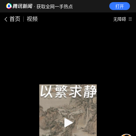
· 获取全网一手热点
打开
首页
视频
无障碍