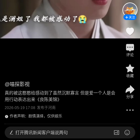
关注
评论
收藏
@
喵探影视
真的被这憨憨给感动到了虽然沉默寡言 但是爱一个人是会
分享
用行动表达出来《良陈美锦》
2026-05-19 17:08
发布于
河南
作者声明：剧情演绎，仅供娱乐
打开
腾讯新闻客户端说两句