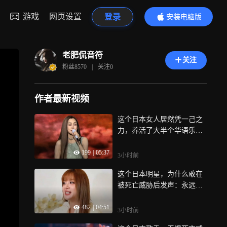
游戏
网页设置
登录
安装电脑版
内容更精彩
老肥侃音符
关注
粉丝
8570
|
关注
0
作者最新视频
这个日本女人居然凭一己之
力，养活了大半个华语乐
坛：中岛美雪
199
|
05:37
3小时前
这个日本明星，为什么敢在
被死亡威胁后发声：永远支
持一个中国
482
|
04:51
3小时前