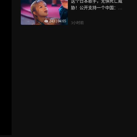
这个日本歌手，无惧死亡威
胁！公开支持一个中国：美
依礼芽
243
|
04:05
3小时前