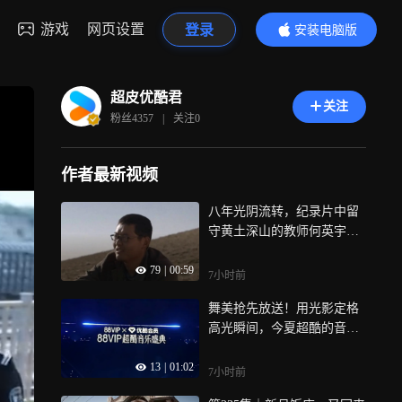
游戏
网页设置
登录
安装电脑版
内容更精彩
超皮优酷君
关注
粉丝
4357
|
关注
0
作者最新视频
八年光阴流转，纪录片中留
守黄土深山的教师何英宇已
告别讲台，可他的故事依旧
79
|
00:59
勉励众人
7小时前
舞美抢先放送！用光影定格
高光瞬间，今夏超酷的音乐
现场已就位，8 月 8 日，现
13
|
01:02
场碰面！
7小时前