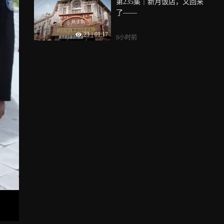
第235集｜新月饭店，又回来
了——
23
|
01:17
8小时前