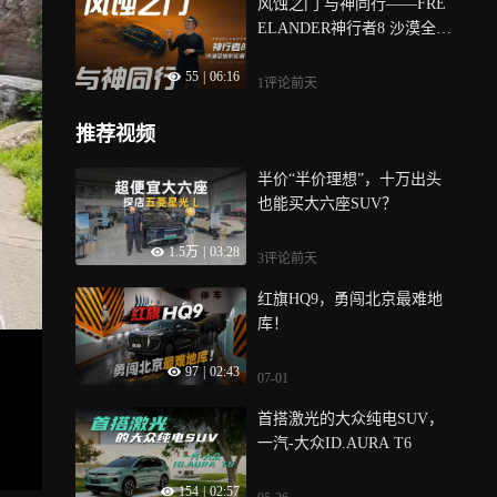
风蚀之门 与神同行——FRE
ELANDER神行者8 沙漠全地
形实测
55
|
06:16
1评论
前天
推荐视频
半价“半价理想”，十万出头
也能买大六座SUV？
1.5万
|
03:28
3评论
前天
红旗HQ9，勇闯北京最难地
库！
97
|
02:43
07-01
首搭激光的大众纯电SUV，
一汽-大众ID.AURA T6
154
|
02:57