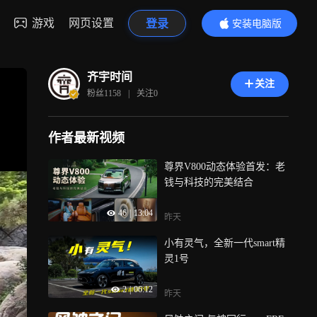
游戏
网页设置
登录
安装电脑版
内容更精彩
齐宇时间
关注
粉丝
1158
|
关注
0
作者最新视频
尊界V800动态体验首发：老
钱与科技的完美结合
46
|
13:04
昨天
小有灵气，全新一代smart精
灵1号
2
|
06:12
昨天