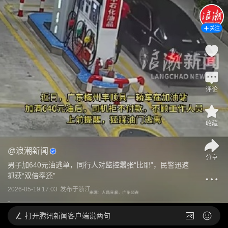
关注
评论
收藏
@
浪潮新闻
分享
男子加640元油逃单，同行人对监控嚣张“比耶”，民警迅速
抓获“双倍奉还”
2026-05-19 17:03
发布于
浙江
打开
腾讯新闻客户端说两句