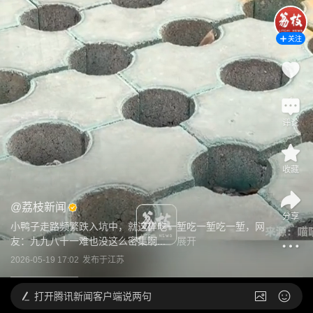
关注
评论
收藏
@
荔枝新闻
分享
小鸭子走路频繁跌入坑中，就这样吃一堑吃一堑吃一堑，网
友：九九八十一难也没这么密集啊...
展开
2026-05-19 17:02
发布于
江苏
打开
腾讯新闻客户端说两句