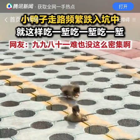
· 获取全网一手热点
打开
首页
视频
无障碍