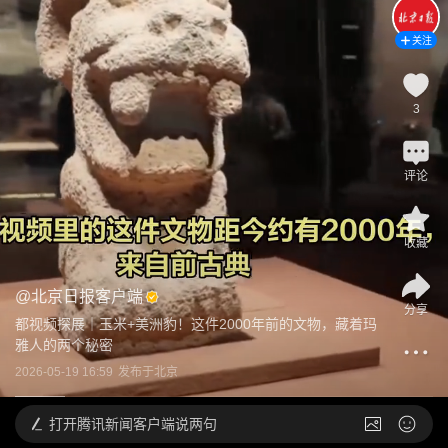
关注
3
评论
收藏
@
北京日报客户端
分享
都视频探展｜玉米+美洲豹！这件2000年前的文物，藏着玛
雅人的两个秘密
2026-05-19 16:59
发布于
北京
打开
腾讯新闻客户端说两句