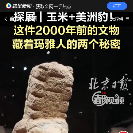
· 获取全网一手热点
打开
首页
视频
无障碍