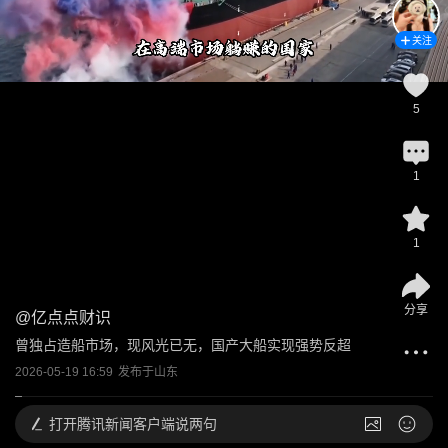
关注
5
1
1
分享
@
亿点点财识
曾独占造船市场，现风光已无，国产大船实现强势反超
2026-05-19 16:59
发布于
山东
打开
腾讯新闻客户端说两句