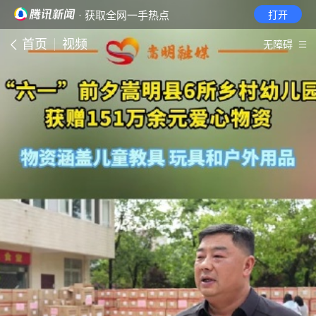
· 获取全网一手热点
打开
首页
视频
无障碍