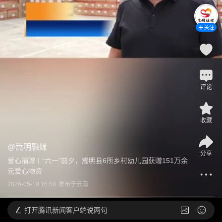
关注
评论
收藏
@
嵩明融媒
分享
爱心捐赠丨“六一”前夕，嵩明县6所乡村幼儿园获赠151万余
元爱心物资
2026-05-19 16:58
发布于
云南
打开
腾讯新闻客户端说两句