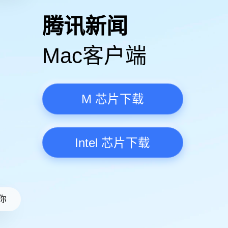
高清视频·更流畅
腾讯新
Mac客
M 芯
Intel