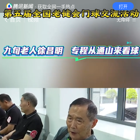
· 获取全网一手热点
打开
首页
视频
无障碍