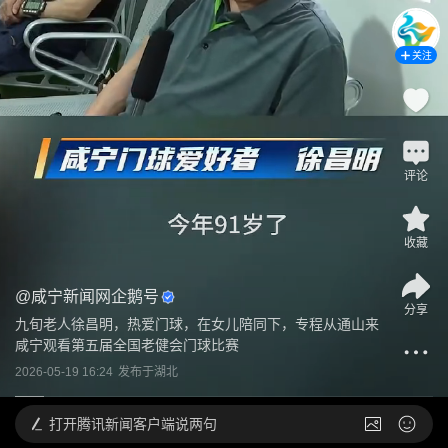
关注
评论
收藏
@
咸宁新闻网企鹅号
分享
九旬老人徐昌明，热爱门球，在女儿陪同下，专程从通山来
咸宁观看第五届全国老健会门球比赛
2026-05-19 16:24
发布于
湖北
打开
腾讯新闻客户端说两句