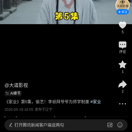
关注
5
评论
1
@
大道影视
2
AI章节
《家业》第5集，偷艺！李祯拜爷爷为师学制墨
 #
家业
2026-05-19 16:55
发布于
辽宁
打开
腾讯新闻客户端说两句