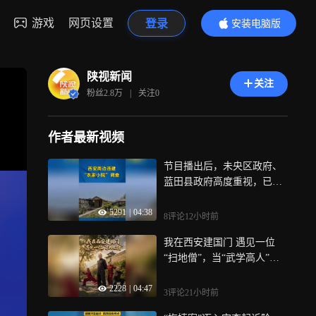
游戏
网页设置
登录
安装电脑版
内容更精彩
陕视新闻
关注
粉丝
2.8万
|
关注
0
作者最新视频
节目播出后，未央区政府、
蓝田县政府高度重视，已分
别安排农业农村局，资源规
5291
|
04:38
划局等部门，对节目曝光问
8评论
12小时前
题第一时间开展核查，依法
我在西安建国门 遇见一位
依规严肃处理，同时提醒广
“扫地僧”，当“武学高人”隐
大市民群众提高防范意识，
于市井，当“硬核”功夫融入
谨防上当受骗， 此前报道：
2228
|
04:47
日常；在你不知道的晨练江
西安人别再被田园小院套
3评论
21小时前
湖中，就可能藏着一位深藏
路！记者暗访曝光两类违规