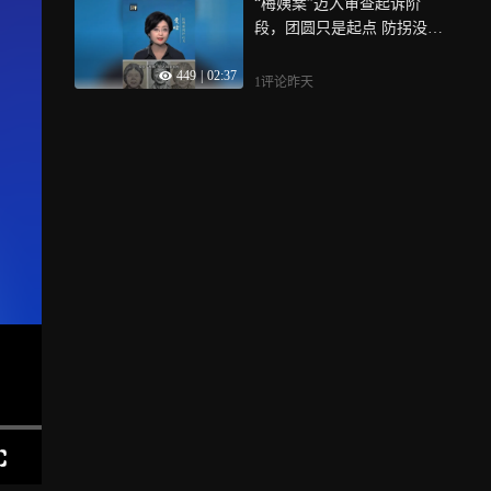
“梅姨案”迈入审查起诉阶
功与名的“扫地僧”，8月8日
小院：耕地木屋、长租宅基
段，团圆只是起点 防拐没有
全民健身日，就让我们一起
地自建别墅，耕地上建房必
终点
走进建国门老田的故事
拆，每平罚款500元起；城镇
449
|
02:37
居民租宅基地建房合同无
1评论
昨天
效，租金、建房钱全打水
漂，田园梦直接变维权噩梦