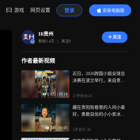
游戏
网页设置
登录
安装电脑版
内容更精彩
Hi贵州
关注
粉丝
1.4万
|
关注
0
作者最新视频
近日，2026跨国小姐全球总
决赛在波兰举行，来自贵州
遵义务川仡佬族苗族自治县
2.6万
|
01:14
的苗族姑娘李刘宇作为中国
17评论
08-01
澳门赛区总冠军参赛，荣获S
藏在贵阳街巷里的人间小美
upra Model（年度超模单项
好，勇敢自信的小小卖冰粉
赛）亚洲区冠军、全球前五
姑娘，一碗清凉，一份童
的好成绩
546
|
01:01
真！简单的欢喜，温柔融化
1评论
07-30
心底