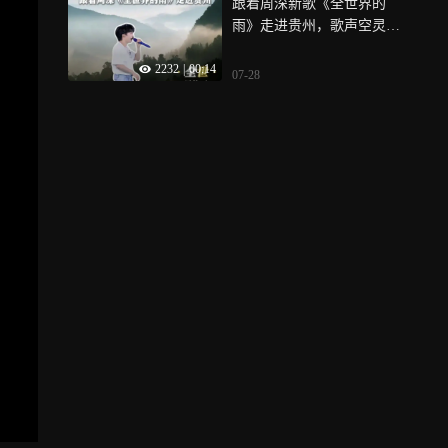
跟着周深新歌《全世界的
雨》走进贵州，歌声空灵旋
律漫过夜空，温柔诉说相遇
2232
|
00:14
的意义，这也是动画电影
07-28
《八仙》主题曲的现场首秀