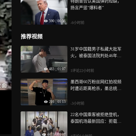
特朗普否认美国弹药短缺，
扬言严惩“爆料者”
590
|
00:56
-6小时前
推荐视频
31岁中国籍男子私藏大批军
火，被泰国法院判处46年，
家中武器体量达“军火库”级
483
|
01:07
别
1评论
22小时前
墨西哥60万粉丝网红拍视频
时遭近距离枪杀，墨总统发
声，当地已有至少12名网红
216
|
01:13
遇害
-3小时前
22名中国乘客被拒绝登机，
泰国机场最新回应：拒载决
定由航司作出
4433
|
01:07