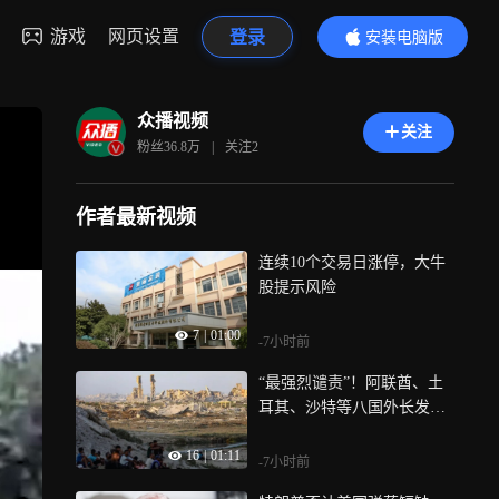
游戏
网页设置
登录
安装电脑版
内容更精彩
众播视频
关注
粉丝
36.8万
|
关注
2
作者最新视频
连续10个交易日涨停，大牛
股提示风险
7
|
01:00
-7小时前
“最强烈谴责”！阿联酋、土
耳其、沙特等八国外长发表
联合声明
16
|
01:11
-7小时前