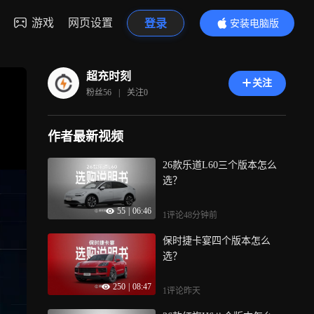
游戏
网页设置
登录
安装电脑版
内容更精彩
超充时刻
关注
粉丝
56
|
关注
0
作者最新视频
26款乐道L60三个版本怎么
选？
55
|
06:46
1评论
48分钟前
保时捷卡宴四个版本怎么
选？
250
|
08:47
1评论
昨天