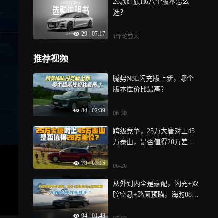
26款红旗H6八个版本怎么
选？
29
|
07:17
1评论
前天
推荐视频
腾势N8L闪充版上新，哪个
版本性价比最高？
84
|
02:39
06-30
跨级竞争，25万大唐对上45
万泰山，是否值得20万差
价？
78
|
03:15
06-26
从外到内全是豪配，闪充+双
腔空悬+路面预瞄，海豹08真
的有对手？
94
|
01:43