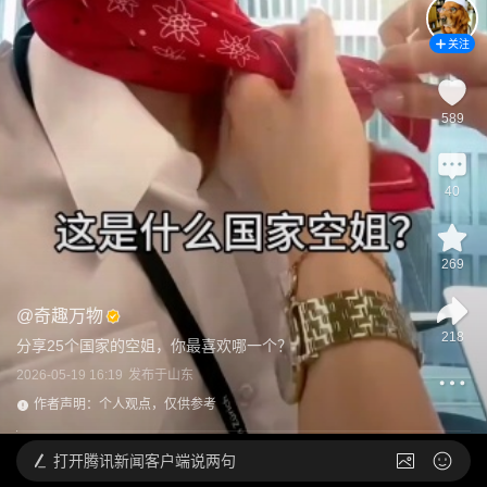
关注
589
40
269
@
奇趣万物
218
分享25个国家的空姐，你最喜欢哪一个？
2026-05-19 16:19
发布于
山东
作者声明：个人观点，仅供参考
打开
腾讯新闻客户端说两句