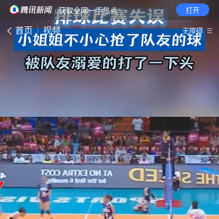
· 获取全网一手热点
打开
首页
视频
无障碍