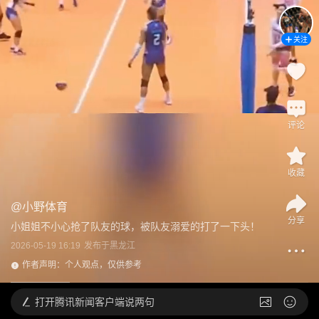
关注
评论
收藏
@
小野体育
分享
小姐姐不小心抢了队友的球，被队友溺爱的打了一下头！
2026-05-19 16:19
发布于
黑龙江
作者声明：个人观点，仅供参考
打开
腾讯新闻客户端说两句