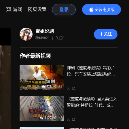
游戏
网页设置
登录
安装电脑版
内容更精彩
雪姐说剧
关注
粉丝
9879
|
关注
0
作者最新视频
神剧《速度与激情》精彩片
段，汽车安装上强磁系统
后，看谁敢争锋
715
|
01:32
06-12
《速度与激情8》当人类进入
智能的“特斯拉”时代，或许
会很恐怖
1127
|
01:48
06-12