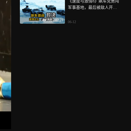
《速度与激情8》飙车党勇闯
军事基地，最后被敌人开着
潜艇追杀
792
|
02:21
06-12