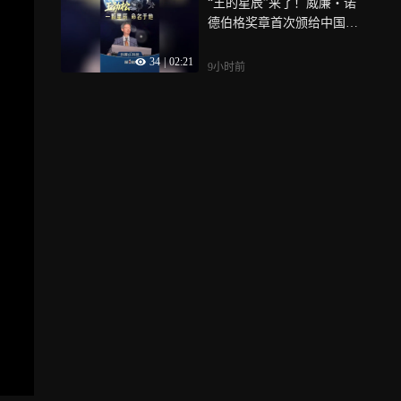
“王的星辰”来了！威廉・诺
德伯格奖章首次颁给中国科
学家，还以他的名字命名了
34
|
02:21
一颗小行星，他让我国的空
9小时前
间天气领域从无到有，成为
除美国外第二个拥有日地空
间天气全链条业务监测能力
的国家，让我们一起致敬这
位时代新星，中国气象人
——王劲松