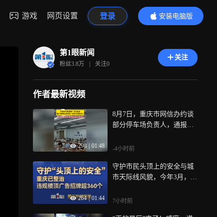
游戏
网页设置
登录
安装电脑版
内容更精彩
第1眼新闻
关注
粉丝
3.8万
|
关注
0
作者最新视频
8月7日，重庆市网信办约谈
部分停车场负责人，通报违
法违规行为，并要求限期依
298
|
01:48
法整改
-4小时前
守护市民头顶上的安全与城
市天际线风貌，今年3月，我
市启动楼顶户外广告招牌专
264
|
01:44
项整治，截至目前，已整治
7小时前
违规楼顶广告招牌360多个